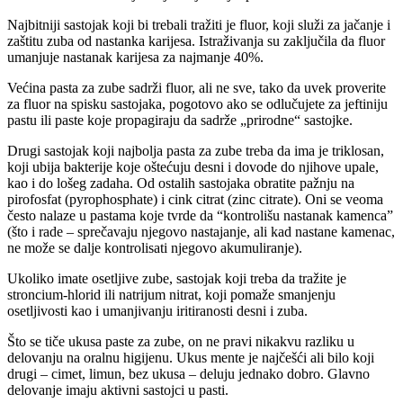
Najbitniji sastojak koji bi trebali tražiti je fluor, koji služi za jačanje i
zaštitu zuba od nastanka karijesa. Istraživanja su zaključila da fluor
umanjuje nastanak karijesa za najmanje 40%.
Većina pasta za zube sadrži fluor, ali ne sve, tako da uvek proverite
za fluor na spisku sastojaka, pogotovo ako se odlučujete za jeftiniju
pastu ili paste koje propagiraju da sadrže „prirodne“ sastojke.
Drugi sastojak koji najbolja pasta za zube treba da ima je triklosan,
koji ubija bakterije koje oštećuju desni i dovode do njihove upale,
kao i do lošeg zadaha. Od ostalih sastojaka obratite pažnju na
pirofosfat (pyrophosphate) i cink citrat (zinc citrate). Oni se veoma
često nalaze u pastama koje tvrde da “kontrolišu nastanak kamenca”
(što i rade – sprečavaju njegovo nastajanje, ali kad nastane kamenac,
ne može se dalje kontrolisati njegovo akumuliranje).
Ukoliko imate osetljive zube, sastojak koji treba da tražite je
stroncium-hlorid ili natrijum nitrat, koji pomaže smanjenju
osetljivosti kao i umanjivanju iritiranosti desni i zuba.
Što se tiče ukusa paste za zube, on ne pravi nikakvu razliku u
delovanju na oralnu higijenu. Ukus mente je najčešći ali bilo koji
drugi – cimet, limun, bez ukusa – deluju jednako dobro. Glavno
delovanje imaju aktivni sastojci u pasti.