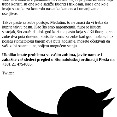
treba korisiti su one koje sadrže fluorid i triklosan, kao i one koje
imaju sastojke za kontrolu nastanka kamenca i umanjivanje
osetljivosti.
Takve paste za zube postoje. Međutim, to ne znači da vi treba da
kupite takvu pastu. Kao što smo napomenuli, fluor je ključni
sastojak, što znači da dok god koristite pastu koja sadrži fluor, perete
zube dva puta dnevno, koristite konac za zube kad god možete, i uz
posetu stomatologu barem dva puta godišnje, možete očekivati da
vaši zubi ostanu u najboljem mogućem stanju.
Ukoliko imate problema sa vašim zubima, javite nam se i
zakažite vaš sledeći pregled u Stomatološkoj ordinaciji Plešta na
+381 21 4754085.
Twitter