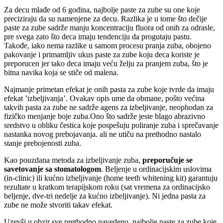
Za decu mlađe od 6 godina, najbolje paste za zube su one koje
preciziraju da su namenjene za decu. Razlika je u tome što dečije
paste za zube sadrže manju koncentraciju fluora od onih za odrasle,
pre svega zato što deca imaju tendenciju da progutaju pastu.
Takođe, iako nema razlike u samom procesu pranja zuba, obojeno
pakovanje i primamljiv ukus paste za zube koju deca koriste je
preporucen jer tako deca imaju veću želju za pranjem zuba, što je
bitna navika koja se stiče od malena.
Najmanje primetan efekat je onih pasta za zube koje tvrde da imaju
efekat ’izbeljivanja’. Ovakav opis ume da obmane, pošto većina
takvih pasta za zube ne sadrže agens za izbeljivanje, neophodan za
fizičko menjanje boje zuba.Ono što sadrže jeste blago abrazivno
sredstvo u obliku čestica koje pospešuju poliranje zuba i sprečavanje
nastanka novog prebojavanja. ali ne utiču na prethodno nastalo
stanje prebojenosti zuba.
Kao pouzdana metoda za izbeljivanje zuba,
preporučuje se
savetovanje sa stomatologom
. Beljenje u ordinacijskim uslovima
(in-clinic) ili kućno izbeljivanje (home teeth whitening kit) garantuju
rezultate u kratkom terapijskom roku (sat vremena za ordinacijsko
beljenje, dve-tri nedelje za kućno izbeljivanje). Ni jedna pasta za
zube ne može stvoriti takav efekat.
Uzevši u obzir sve prethodno navedeno, najbolje paste za zube koje