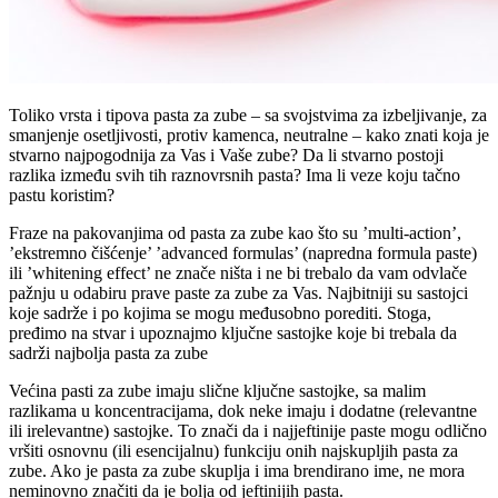
Toliko vrsta i tipova pasta za zube – sa svojstvima za izbeljivanje, za
smanjenje osetljivosti, protiv kamenca, neutralne – kako znati koja je
stvarno najpogodnija za Vas i Vaše zube? Da li stvarno postoji
razlika između svih tih raznovrsnih pasta? Ima li veze koju tačno
pastu koristim?
Fraze na pakovanjima od pasta za zube kao što su ’multi-action’,
’ekstremno čišćenje’ ’advanced formulas’ (napredna formula paste)
ili ’whitening effect’ ne znače ništa i ne bi trebalo da vam odvlače
pažnju u odabiru prave paste za zube za Vas. Najbitniji su sastojci
koje sadrže i po kojima se mogu međusobno porediti. Stoga,
pređimo na stvar i upoznajmo ključne sastojke koje bi trebala da
sadrži najbolja pasta za zube
Većina pasti za zube imaju slične ključne sastojke, sa malim
razlikama u koncentracijama, dok neke imaju i dodatne (relevantne
ili irelevantne) sastojke. To znači da i najjeftinije paste mogu odlično
vršiti osnovnu (ili esencijalnu) funkciju onih najskupljih pasta za
zube. Ako je pasta za zube skuplja i ima brendirano ime, ne mora
neminovno značiti da je bolja od jeftinijih pasta.